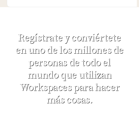
Regístrate y conviértete
en uno de los millones de
personas de todo el
mundo que utilizan
Workspaces para hacer
más cosas.
No se preocupe, ¡odiamos el SPAM tanto como usted!