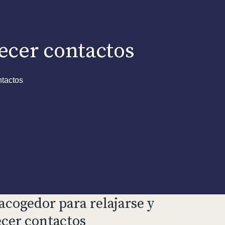
lecer contactos
ntactos
 acogedor para relajarse y
ecer contactos