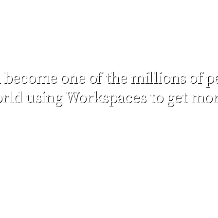
 become one of the millions of 
rld using Workspaces to get mo
Don't worry, we hate SPAM just as much as you do!